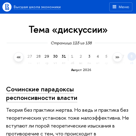
Высшая школа экономики
Меню
Тема «дискуссии»
Страница 123 из 138
24
25
26
27
28
29
30
31
1
2
3
4
5
6
7
8
пт
сб
вс
пн
вт
ср
чт
пт
сб
вс
пн
вт
ср
чт
пт
сб
Август 2026
Сочинские парадоксы
респонсивности власти
Теория без практики мертва. Но ведь и практика без
теоретических установок тоже малоэффективна. Не
вступают ли порой теоретические изыскания в
противоречие с тем, что происходит в