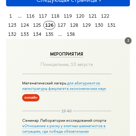
1
...
116
117
118
119
120
121
122
123
124
125
126
127
128
129
130
131
132
133
134
135
...
138
2
МЕРОПРИЯТИЯ
Понедельник, 10 августа
Математический лагерь
для абитуриентов
магистратуры факультета экономических наук
онлайн
19:40
Семинар Лаборатории исследований спорта
«Отношение к риску у элитных шахматистов в
ситуациях, где победа обязательна»