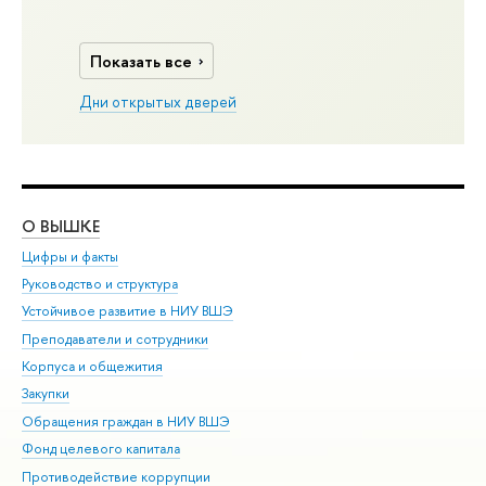
Показать все
Дни открытых дверей
О ВЫШКЕ
ОБ
Цифры и факты
Ли
Руководство и структура
Дов
Устойчивое развитие в НИУ ВШЭ
Ол
Преподаватели и сотрудники
При
Корпуса и общежития
Вы
Закупки
При
Обращения граждан в НИУ ВШЭ
Ас
Фонд целевого капитала
До
Противодействие коррупции
Цен