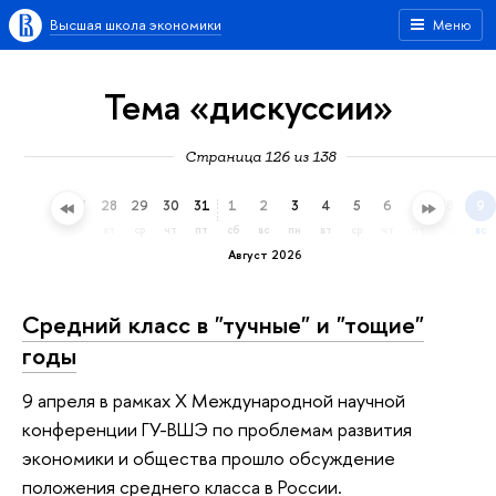
Высшая школа экономики
Меню
Тема «дискуссии»
Страница 126 из 138
25
26
27
28
29
30
31
1
2
3
4
5
6
7
8
9
сб
вс
пн
вт
ср
чт
пт
сб
вс
пн
вт
ср
чт
пт
сб
вс
Август 2026
Средний класс в "тучные" и "тощие"
годы
9 апреля в рамках X Международной научной
конференции ГУ-ВШЭ по проблемам развития
экономики и общества прошло обсуждение
положения среднего класса в России.