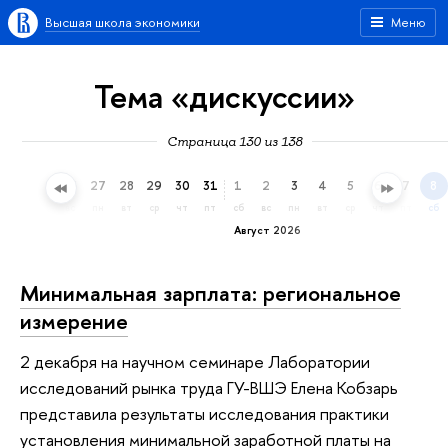
Высшая школа экономики
Меню
Тема «дискуссии»
Страница 130 из 138
24
25
26
27
28
29
30
31
1
2
3
4
5
6
7
8
пт
сб
вс
пн
вт
ср
чт
пт
сб
вс
пн
вт
ср
чт
пт
сб
Август 2026
Минимальная зарплата: региональное
измерение
2 декабря на научном семинаре Лаборатории
исследований рынка труда ГУ-ВШЭ Елена Кобзарь
представила результаты исследования практики
установления минимальной заработной платы на