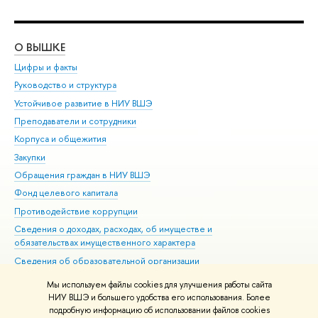
О ВЫШКЕ
ОБ
Цифры и факты
Ли
Руководство и структура
Дов
Устойчивое развитие в НИУ ВШЭ
Ол
Преподаватели и сотрудники
При
Корпуса и общежития
Вы
Закупки
При
Обращения граждан в НИУ ВШЭ
Ас
Фонд целевого капитала
До
Противодействие коррупции
Цен
Сведения о доходах, расходах, об имуществе и
Би
обязательствах имущественного характера
Об
Сведения об образовательной организации
Обр
Людям с ограниченными возможностями здоровья
Мы используем файлы cookies для улучшения работы сайта
Единая платежная страница
НИУ ВШЭ и большего удобства его использования. Более
подробную информацию об использовании файлов cookies
Работа в Вышке