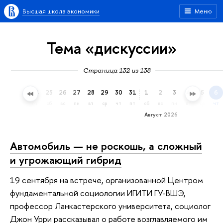
Высшая школа экономики
Меню
Тема «дискуссии»
Страница 132 из 138
22
23
24
25
26
27
28
29
30
31
1
2
3
4
5
6
ср
чт
пт
сб
вс
пн
вт
ср
чт
пт
сб
вс
пн
вт
ср
чт
Август 2026
Автомобиль — не роскошь, а сложный
и угрожающий гибрид
19 сентября на встрече, организованной Центром
фундаментальной социологии ИГИТИ ГУ-ВШЭ,
профессор Ланкастерского университета, социолог
Джон Урри рассказывал о работе возглавляемого им