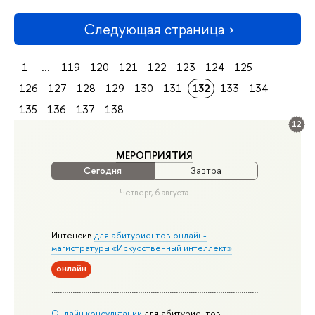
Следующая страница
1
...
119
120
121
122
123
124
125
126
127
128
129
130
131
132
133
134
135
136
137
138
12
МЕРОПРИЯТИЯ
Сегодня
Завтра
Четверг, 6 августа
Интенсив
для абитуриентов онлайн-
магистратуры «Искусственный интеллект»
онлайн
Онлайн консультации
для абитуриентов