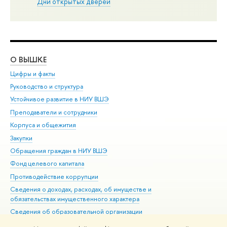
Дни открытых дверей
О ВЫШКЕ
ОБ
Цифры и факты
Ли
Руководство и структура
Дов
Устойчивое развитие в НИУ ВШЭ
Ол
Преподаватели и сотрудники
При
Корпуса и общежития
Вы
Закупки
При
Обращения граждан в НИУ ВШЭ
Ас
Фонд целевого капитала
До
Противодействие коррупции
Цен
Сведения о доходах, расходах, об имуществе и
Би
обязательствах имущественного характера
Об
Сведения об образовательной организации
Обр
Людям с ограниченными возможностями здоровья