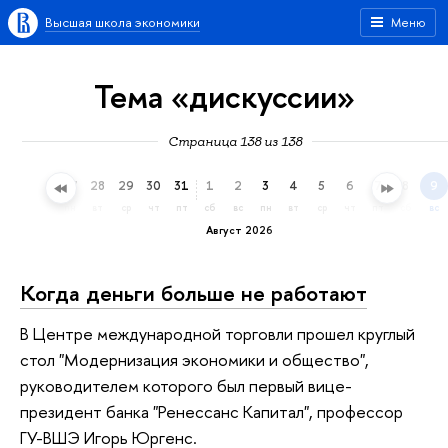
Высшая школа экономики
Меню
Тема «дискуссии»
Страница 138 из 138
25
26
27
28
29
30
31
1
2
3
4
5
6
7
8
9
сб
вс
пн
вт
ср
чт
пт
сб
вс
пн
вт
ср
чт
пт
сб
вс
Август 2026
Когда деньги больше не работают
В Центре международной торговли прошел круглый
стол "Модернизация экономики и общество",
руководителем которого был первый вице-
президент банка "Ренессанс Капитал", профессор
ГУ-ВШЭ Игорь Юргенс.