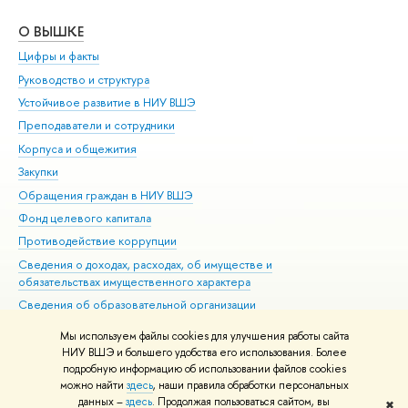
О ВЫШКЕ
ОБ
Цифры и факты
Ли
Руководство и структура
Дов
Устойчивое развитие в НИУ ВШЭ
Ол
Преподаватели и сотрудники
При
Корпуса и общежития
Вы
Закупки
При
Обращения граждан в НИУ ВШЭ
Ас
Фонд целевого капитала
До
Противодействие коррупции
Цен
Сведения о доходах, расходах, об имуществе и
Би
обязательствах имущественного характера
Об
Сведения об образовательной организации
Обр
Людям с ограниченными возможностями здоровья
Мы используем файлы cookies для улучшения работы сайта
Единая платежная страница
НИУ ВШЭ и большего удобства его использования. Более
подробную информацию об использовании файлов cookies
Работа в Вышке
можно найти
здесь
, наши правила обработки персональных
данных –
здесь
. Продолжая пользоваться сайтом, вы
✖