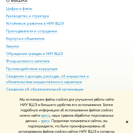
О ВЫШКЕ
ОБ
Цифры и факты
Ли
Руководство и структура
Дов
Устойчивое развитие в НИУ ВШЭ
Ол
Преподаватели и сотрудники
При
Корпуса и общежития
Вы
Закупки
При
Обращения граждан в НИУ ВШЭ
Ас
Фонд целевого капитала
До
Противодействие коррупции
Цен
Сведения о доходах, расходах, об имуществе и
Би
обязательствах имущественного характера
Об
Сведения об образовательной организации
Обр
Людям с ограниченными возможностями здоровья
Мы используем файлы cookies для улучшения работы сайта
Единая платежная страница
НИУ ВШЭ и большего удобства его использования. Более
подробную информацию об использовании файлов cookies
Работа в Вышке
можно найти
здесь
, наши правила обработки персональных
данных –
здесь
. Продолжая пользоваться сайтом, вы
✖
Редактору
подтверждаете, что были проинформированы об
© НИУ ВШЭ 1993–2026
Адреса и контакты
Условия использования
использовании файлов cookies сайтом НИУ ВШЭ и согласны