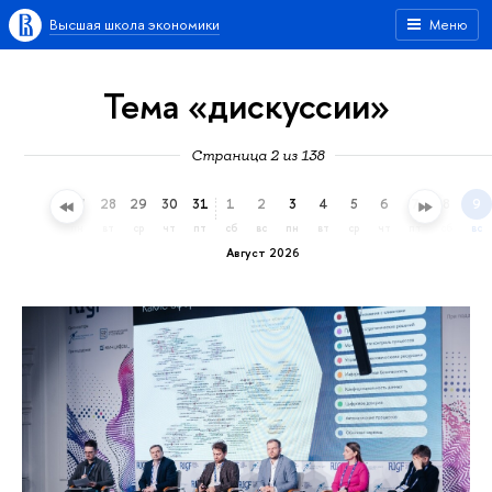
Высшая школа экономики
Меню
Тема «дискуссии»
Страница 2 из 138
25
26
27
28
29
30
31
1
2
3
4
5
6
7
8
9
сб
вс
пн
вт
ср
чт
пт
сб
вс
пн
вт
ср
чт
пт
сб
вс
Август 2026