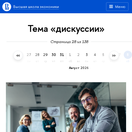
Высшая школа экономики
Меню
Тема «дискуссии»
Страница 28 из 138
24
25
26
27
28
29
30
31
1
2
3
4
5
6
7
8
пт
сб
вс
пн
вт
ср
чт
пт
сб
вс
пн
вт
ср
чт
пт
сб
Август 2026