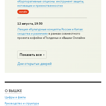
«Корпоративные опционы: инструмент защиты,
мотивации и преемственности»
онлайн
12 августа, 19:30
Лекция «Культурные концепты России и Китая:
сходства и различия»
в рамках совместного
проекта кофейни «Полдень» и «Вышки Онлайн»
Показать все
Дни открытых дверей
О ВЫШКЕ
ОБ
Цифры и факты
Ли
Руководство и структура
Дов