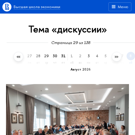
Высшая школа экономики
Меню
Тема «дискуссии»
Страница 29 из 138
24
25
26
27
28
29
30
31
1
2
3
4
5
6
7
8
пт
сб
вс
пн
вт
ср
чт
пт
сб
вс
пн
вт
ср
чт
пт
сб
Август 2026