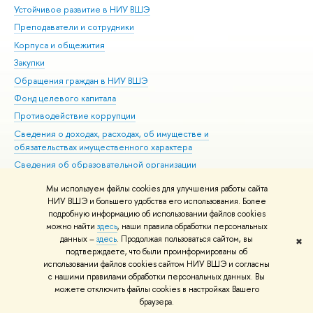
Устойчивое развитие в НИУ ВШЭ
Ол
Преподаватели и сотрудники
При
Корпуса и общежития
Вы
Закупки
При
Обращения граждан в НИУ ВШЭ
Ас
Фонд целевого капитала
До
Противодействие коррупции
Цен
Сведения о доходах, расходах, об имуществе и
Би
обязательствах имущественного характера
Об
Сведения об образовательной организации
Обр
Людям с ограниченными возможностями здоровья
Мы используем файлы cookies для улучшения работы сайта
Единая платежная страница
НИУ ВШЭ и большего удобства его использования. Более
подробную информацию об использовании файлов cookies
Работа в Вышке
можно найти
здесь
, наши правила обработки персональных
данных –
здесь
. Продолжая пользоваться сайтом, вы
✖
Редактору
подтверждаете, что были проинформированы об
© НИУ ВШЭ 1993–2026
Адреса и контакты
Условия использования
использовании файлов cookies сайтом НИУ ВШЭ и согласны
с нашими правилами обработки персональных данных. Вы
материалов
Политика конфиденциальности
Карта сайта
можете отключить файлы cookies в настройках Вашего
Шрифты HSE Sans и HSE Slab разработаны в
Школе дизайна НИУ ВШЭ
браузера.