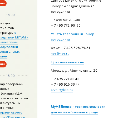
Для соединения с внутренним
айн
номером подразделения/
сотрудника:
18:00
+7 495 531-00-00
еча для
+ 7 495 772-95-90
уриентов
стратуры
с
Узнать телефонный номер
водством МИЭМ и
сотрудника
емическими
водителями
Факс: + 7 495 628-79-31
зовательных
hse@hse.ru
рамм
Приемная комиссия
айн
Москва, ул. Мясницкая, д. 20
18:00
+ 7 495 771 32 42
нар программы
+ 7 495 916 88 44
шения
abitur@hse.ru
ификации «LLM:
ание и интеграция
ллектуальных
MyHSEhouse - твои возможности
стентов»:
для жизни в большом городе
ираем своего
ого ИИ-агента в