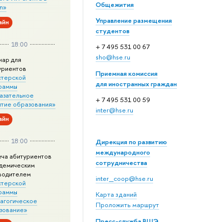
Общежития
n»
Управление размещения
айн
студентов
18:00
+ 7 495 531 00 67
sho@hse.ru
нар для
уриентов
Приемная комиссия
стерской
для иностранных граждан
раммы
азательное
+ 7 495 531 00 59
итие образования»
inter@hse.ru
айн
18:00
Дирекция по развитию
международного
еча абитуриентов
сотрудничества
адемическим
водителем
inter_coop@hse.ru
стерской
раммы
Карта зданий
агогическое
Проложить маршрут
зование»
Пресс-служба ВШЭ