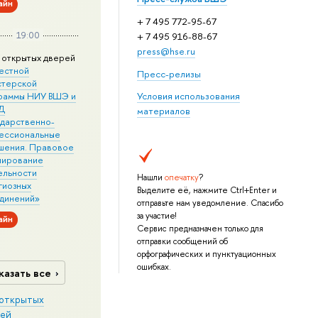
айн
+ 7 495 772-95-67
19:00
+ 7 495 916-88-67
press@hse.ru
 открытых дверей
естной
Пресс-релизы
стерской
раммы НИУ ВШЭ и
Условия использования
Д
материалов
ударственно-
ессиональные
шения. Правовое
лирование
ельности
Нашли
опечатку
?
гиозных
Выделите её, нажмите Ctrl+Enter и
динений»
отправьте нам уведомление. Спасибо
за участие!
айн
Сервис предназначен только для
отправки сообщений об
орфографических и пунктуационных
ошибках.
казать все
открытых
ей