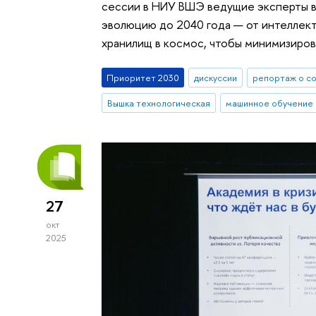
сессии в НИУ ВШЭ ведущие эксперты в
эволюцию до 2040 года — от интеллек
хранилищ в космос, чтобы минимизиров
Приоритет 2030
дискуссии
репортаж о с
Вышка технологическая
машинное обучение
27
окт
2025