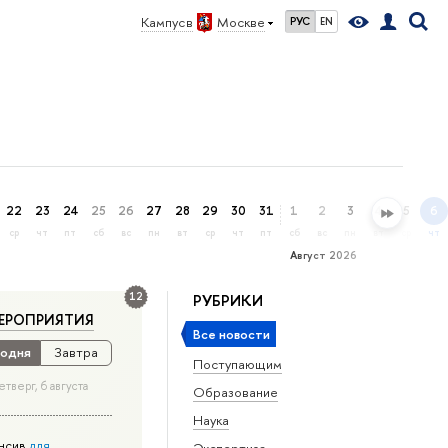
Кампус в
Москве
РУС
EN
22
23
24
25
26
27
28
29
30
31
1
2
3
4
5
6
ср
чт
пт
сб
вс
пн
вт
ср
чт
пт
сб
вс
пн
вт
ср
чт
Август 2026
12
РУБРИКИ
ЕРОПРИЯТИЯ
Все новости
одня
Завтра
Поступающим
етверг, 6 августа
Образование
Наука
нсив
для
Экспертиза