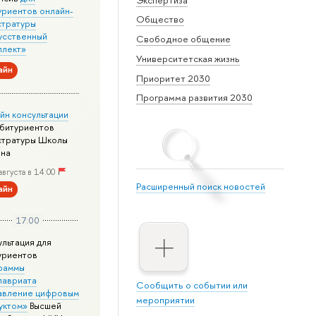
уриентов онлайн-
Общество
стратуры
усственный
Свободное общение
ллект»
Университетская жизнь
айн
Приоритет 2030
Программа развития 2030
йн консультации
абитуриентов
стратуры Школы
йна
августа в 14:00
Расширенный поиск новостей
айн
17:00
ультация для
уриентов
раммы
лавриата
Сообщить о событии или
авление цифровым
мероприятии
уктом»
Высшей