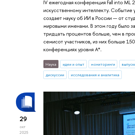
IV ежегодная конференция Fall into M
искусственному интеллекту. Событие у
создает науку об ИИ в России — от сту
мировыми именами. В этом году было з
тридцать процентов больше, чем в про
семисот участников, из них больше 150
конференциях уровня А*.
Наука
идеи и опыт
мониторинги
выпуск
дискуссии
исследования и аналитика
29
окт
2025