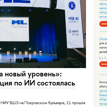
абит
маги
«Иск
инте
онл
Онла
для 
маги
диза
6 и 7 
онл
на новый уровень»:
ция по ИИ состоялась
Конс
абит
прог
бака
«Упр
е НИУ ВШЭ на Покровском бульваре, 11 прошла
прод