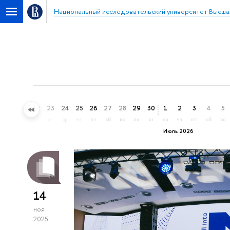
Национальный исследовательский университет Высша
20
21
22
23
24
25
26
27
28
29
30
1
2
3
4
5
сб
вс
пн
вт
ср
чт
пт
сб
вс
пн
вт
ср
чт
пт
сб
вс
Июль 2026
14
ноя
2025