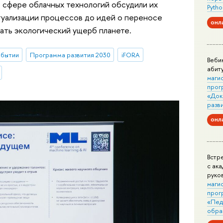
 сфере облачных технологий обсудили их
Pytho
туализации процессов до идей о переносе
онл
ать экологический ущерб планете.
обытии
Программа развития 2030
iFORA
Веби
абит
маги
прог
«Док
разв
онл
Встр
с ак
руко
маги
прог
«Пед
обра