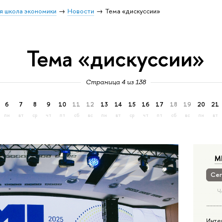
я школа экономики
Новости
Тема «дискуссии»
Тема «дискуссии»
Страница 4 из 138
6
7
8
9
10
11
12
13
14
15
16
17
18
19
20
21
пн
вт
ср
чт
пт
сб
вс
пн
вт
ср
чт
пт
сб
вс
пн
вт
М
Сег
Ч
Инте