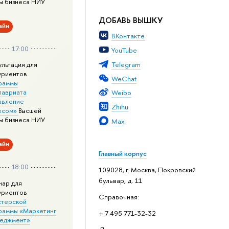
ы бизнеса НИУ
ДОБАВЬ ВЫШКУ
айн
ВКонтакте
17:00
YouTube
Telegram
ультация для
уриентов
WeChat
раммы
лавриата
Weibo
авление
Zhihu
есом»
Высшей
ы бизнеса НИУ
Max
айн
Главный корпус
18:00
109028, г. Москва, Покровский
бульвар, д. 11
нар для
уриентов
Справочная:
стерской
раммы «Маркетинг
+ 7 495 771-32-32
неджмент»