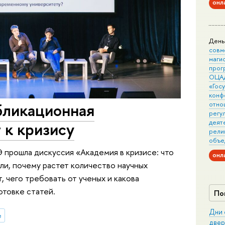
онл
День
совм
маги
прог
ОЦА
«Гос
конф
убликационная
отно
регу
деят
 к кризису
рели
объе
ШЭ прошла дискуссия «Академия в кризисе: что
онл
ли, почему растет количество научных
, чего требовать от ученых и какова
отовке статей.
По
Дни 
е
двер