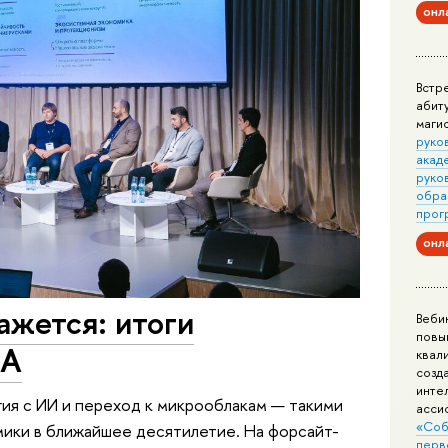
онл
Встр
абит
маги
руко
акад
руко
обра
прог
онл
ажется: итоги
Веби
повы
RA
квал
созд
инте
гия с ИИ и переход к микрооблакам — такими
асси
«Соб
мики в ближайшее десятилетие. На форсайт-
перв