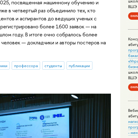
школ
L 2025, посвященная машинному обучению и
ВШЭ
же в четвертый раз объединило тех, кто
онл
дентов и аспирантов до ведущих ученых с
арегистрировано более 1600 заявок — на
шлом году. В итоге очно собралось более
Конс
 человек — докладчики и авторы постеров на
абит
прог
бака
«Упр
ники
профессора
студенты
публикации
бизн
школ
ВШЭ
онл
Веби
абит
маги
прог
- ме