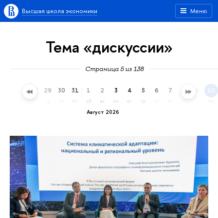
Высшая школа экономики
Меню
Тема «дискуссии»
Страница 5 из 138
26
27
28
29
30
31
1
2
3
4
5
6
7
8
9
10
вс
пн
вт
ср
чт
пт
сб
вс
пн
вт
ср
чт
пт
сб
вс
пн
Август 2026