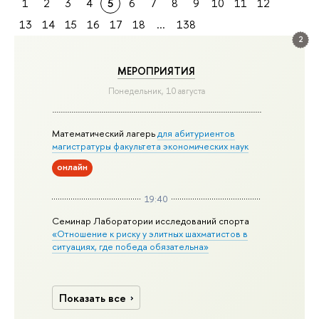
1
2
3
4
5
6
7
8
9
10
11
12
13
14
15
16
17
18
...
138
2
МЕРОПРИЯТИЯ
Понедельник, 10 августа
Математический лагерь
для абитуриентов
магистратуры факультета экономических наук
онлайн
19:40
Семинар Лаборатории исследований спорта
«Отношение к риску у элитных шахматистов в
ситуациях, где победа обязательна»
Показать все