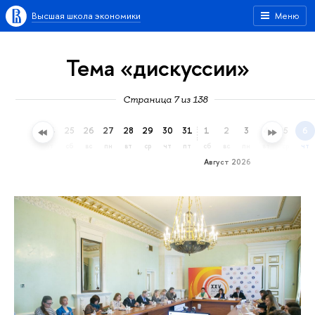
Высшая школа экономики
Меню
Тема «дискуссии»
Страница 7 из 138
22
23
24
25
26
27
28
29
30
31
1
2
3
4
5
6
ср
чт
пт
сб
вс
пн
вт
ср
чт
пт
сб
вс
пн
вт
ср
чт
Август 2026