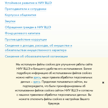
Устойчивое развитие в НИУ ВШЭ
Ол
Преподаватели и сотрудники
При
Корпуса и общежития
Вы
Закупки
При
Обращения граждан в НИУ ВШЭ
Ас
Фонд целевого капитала
До
Противодействие коррупции
Цен
Сведения о доходах, расходах, об имуществе и
Би
обязательствах имущественного характера
Об
Сведения об образовательной организации
Обр
Людям с ограниченными возможностями здоровья
Мы используем файлы cookies для улучшения работы сайта
Единая платежная страница
НИУ ВШЭ и большего удобства его использования. Более
подробную информацию об использовании файлов cookies
Работа в Вышке
можно найти
здесь
, наши правила обработки персональных
данных –
здесь
. Продолжая пользоваться сайтом, вы
✖
Редактору
подтверждаете, что были проинформированы об
© НИУ ВШЭ 1993–2026
Адреса и контакты
Условия использования
использовании файлов cookies сайтом НИУ ВШЭ и согласны
с нашими правилами обработки персональных данных. Вы
материалов
Политика конфиденциальности
Карта сайта
можете отключить файлы cookies в настройках Вашего
Шрифты HSE Sans и HSE Slab разработаны в
Школе дизайна НИУ ВШЭ
браузера.