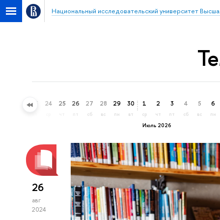
Национальный исследовательский университет Высша
Те
21
22
23
24
25
26
27
28
29
30
1
2
3
4
5
6
вс
пн
вт
ср
чт
пт
сб
вс
пн
вт
ср
чт
пт
сб
вс
пн
Июль 2026
26
авг
2024