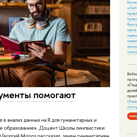
Коте
«Лит
практ
тран
биог
прое
мужчи
низк
экон
стат
Веби
прог
«Пед
дизай
ументы помогают
прак
Отве
пост
онл
 в анализ данных на R для гуманитарных и
ое образование». Доцент Школы лингвистики
 Георгий Мороз рассказал, зачем гуманитариям