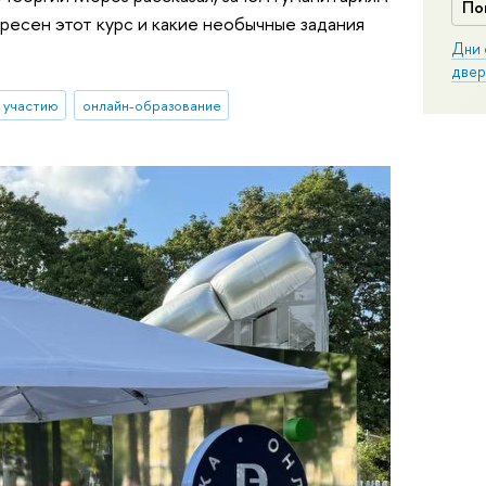
По
ресен этот курс и какие необычные задания
Дни 
двер
 участию
онлайн-образование