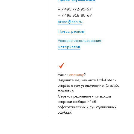
+ 7 495 772-95-67
+ 7 495 916-88-67
press@hse.ru
Пресс-релизы
Условия использования
материалов
Нашли
опечатку
?
Выделите её, нажмите Ctrl+Enter и
отправьте нам уведомление. Спасибо
за участие!
Сервис предназначен только для
отправки сообщений об
орфографических и пунктуационных
ошибках.