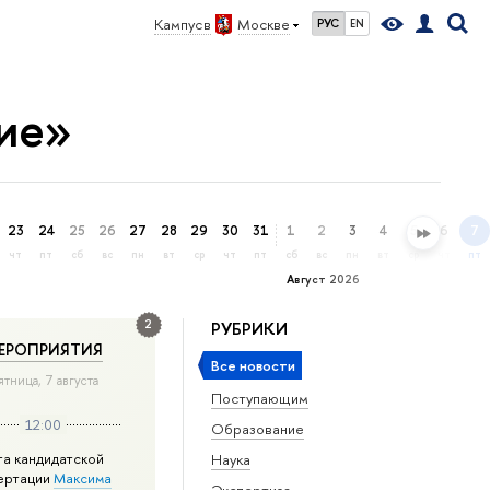
Кампус в
Москве
РУС
EN
ие»
23
24
25
26
27
28
29
30
31
1
2
3
4
5
6
7
чт
пт
сб
вс
пн
вт
ср
чт
пт
сб
вс
пн
вт
ср
чт
пт
Август 2026
2
РУБРИКИ
ЕРОПРИЯТИЯ
Все новости
ятница, 7 августа
Поступающим
12:00
Образование
та кандидатской
Наука
ертации
Максима
Экспертиза