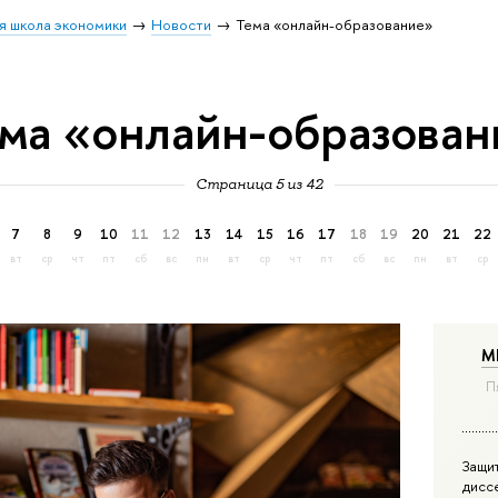
я школа экономики
Новости
Тема «онлайн-образование»
ма «онлайн-образован
Страница 5 из 42
7
8
9
10
11
12
13
14
15
16
17
18
19
20
21
22
вт
ср
чт
пт
сб
вс
пн
вт
ср
чт
пт
сб
вс
пн
вт
ср
М
П
Защи
дисс