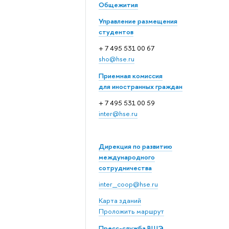
Общежития
Управление размещения
студентов
+ 7 495 531 00 67
sho@hse.ru
Приемная комиссия
для иностранных граждан
+ 7 495 531 00 59
inter@hse.ru
Дирекция по развитию
международного
сотрудничества
inter_coop@hse.ru
Карта зданий
Проложить маршрут
Пресс-служба ВШЭ