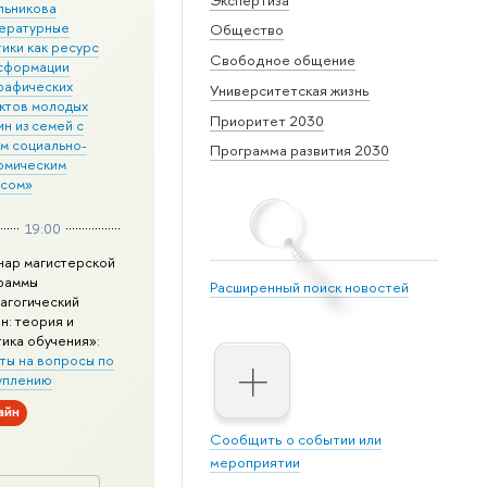
льникова
ературные
Общество
ики как ресурс
Свободное общение
сформации
рафических
Университетская жизнь
ктов молодых
Приоритет 2030
н из семей с
им социально-
Программа развития 2030
омическим
усом»
19:00
нар магистерской
раммы
Расширенный поиск новостей
агогический
н: теория и
тика обучения»:
ты на вопросы по
уплению
айн
Сообщить о событии или
мероприятии