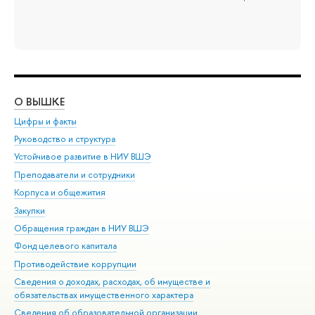
О ВЫШКЕ
ОБ
Цифры и факты
Ли
Руководство и структура
Дов
Устойчивое развитие в НИУ ВШЭ
Ол
Преподаватели и сотрудники
При
Корпуса и общежития
Вы
Закупки
При
Обращения граждан в НИУ ВШЭ
Ас
Фонд целевого капитала
До
Противодействие коррупции
Цен
Сведения о доходах, расходах, об имуществе и
Би
обязательствах имущественного характера
Об
Сведения об образовательной организации