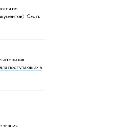
ются по
кументов). См. п.
овательных
 для поступающих в
ьзования