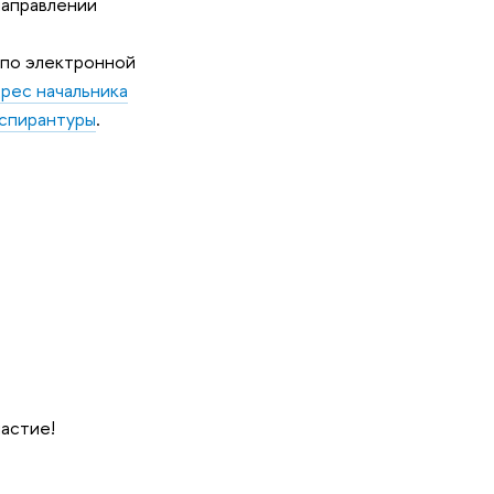
направлении
 по электронной
рес начальника
спирантуры
.
частие!