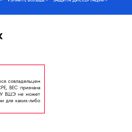
х
ося совладельцем
CPE, BEC признана
НИУ ВШЭ не может
и для каких-либо