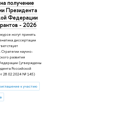
 на получение
ии Президента
кой Федерации
рантов - 2026
нкурсе могут принять
тематика диссертации
тветствует
 Стратегии научно-
ского развития
Федерации (утверждены
идента Российской
т 28.02.2024 № 145)
риглашение к участию
а