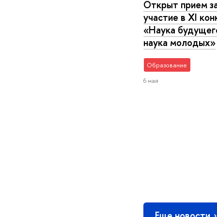
Открыт прием за
участие в XI кон
«Наука будущег
наука молодых»
Образование
6 мая
Еще новости