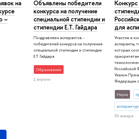
явок на
Объявлены победители
Конкурс
курсе
конкурса на получение
стипенд
о –
специальной стипендии и
Российс
стипендии Е.Т. Гайдара
для аспи
Поздравляем аспирантов -
Участие в ко
победителей конкурса на получение
аспиранты, 
специальной стипендии и стипендии
которых соо
Е.Т. Гайдара
приоритетам
технологиче
Российской 
Образование
Указом През
1 апреля
Федерации о
Наука
п
аспирантур
30 января