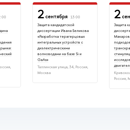
2
2
сентября
се
2:00
13:00
Защита кандидатской
Защита к
дина
диссертации
Ивана Беликова
диссерт
«Разработка терагерцовых
Макаров
едения
интегральных устройств с
подходо
 рынке:
диэлектрическими
транскра
ческий
волноводами на базе Si и
стимуляц
GaAs»
исследов
двигател
Россия,
Таллинская улица, 34, Россия,
Москва
Кривокол
Россия, 