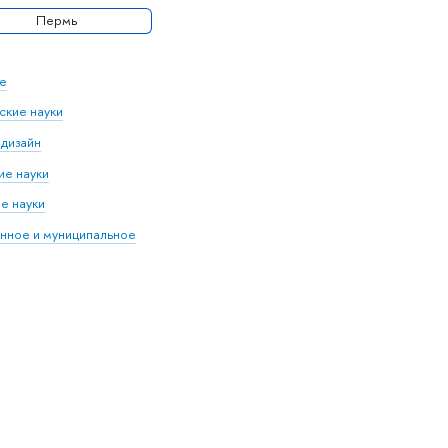
Пермь
е
кие науки
 дизайн
е науки
е науки
нное и муниципальное