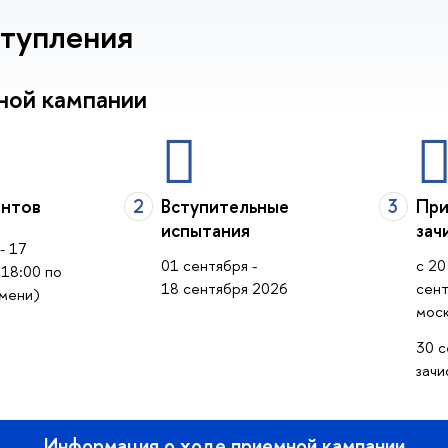
тупления
ной кампании
нтов
2
Вступительные
3
При
испытания
зач
- 17
01 сентября -
с 20
 18:00 по
18 сентября 2026
сент
мени)
мос
30 с
зачи
Информация о ходе приемной кампании