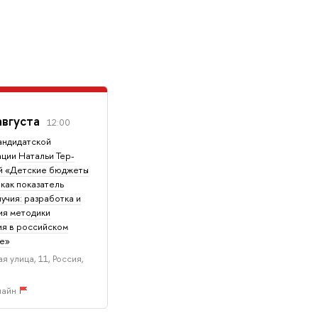
августа
12:00
андидатской
ации
Натальи Тер-
й «Детские бюджеты
как показатель
учия: разработка и
ия методики
я в российском
те»
я улица, 11, Россия,
лайн