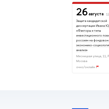
26
августа
1
Защита кандидатской
диссертации
Ивана Ю
«Факторы и типы
инвестиционного пов
россиян на фондовом
экономико-социологи
анализ»
Мясницкая улица, 11, 
Москва
очно/онлайн