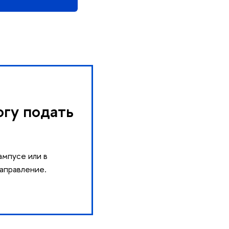
огу подать
ампусе или в
направление.