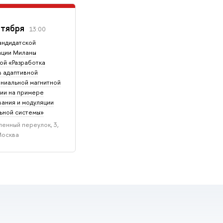
нтября
13:00
андидатской
ации
Миланы
ой «Разработка
в адаптивной
ниальной магнитной
ии на примере
ания и модуляции
ьной системы»
енный переулок, 3,
Москва