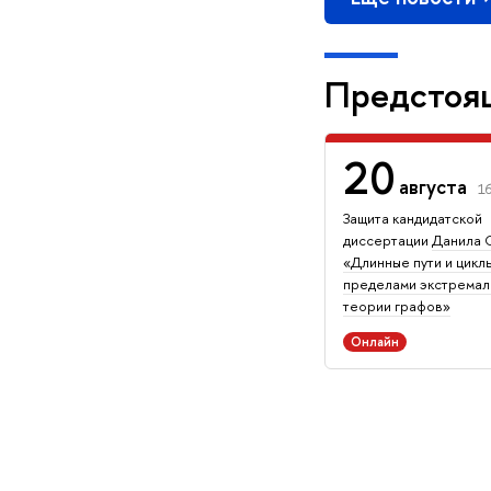
Предстоя
20
августа
1
Защита кан­ди­дат­ской
диссертации
Данила 
«Длинные пути и циклы
пределами экстремал
теории графов»
Онлайн