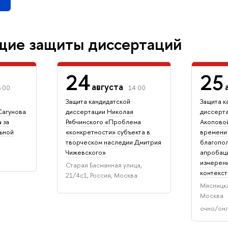
щие защиты диссертаций
24
25
августа
6:00
14:00
Защита кандидатской
Защита к
Сагунова
диссертации
Николая
диссерт
 за
Рябчинского «Проблема
Акопово
ьной
«конкретности» субъекта в
времени 
творческом наследии Дмитрия
благопол
Чижевского»
апробац
измерени
Старая Басманная улица,
контекс
21/4с1, Россия, Москва
Мясницка
Москва
очно/он