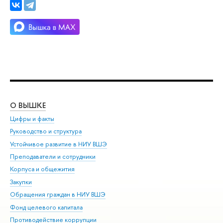
О ВЫШКЕ
ОБ
Цифры и факты
Ли
Руководство и структура
Дов
Устойчивое развитие в НИУ ВШЭ
Ол
Преподаватели и сотрудники
При
Корпуса и общежития
Вы
Закупки
При
Обращения граждан в НИУ ВШЭ
Ас
Фонд целевого капитала
До
Противодействие коррупции
Цен