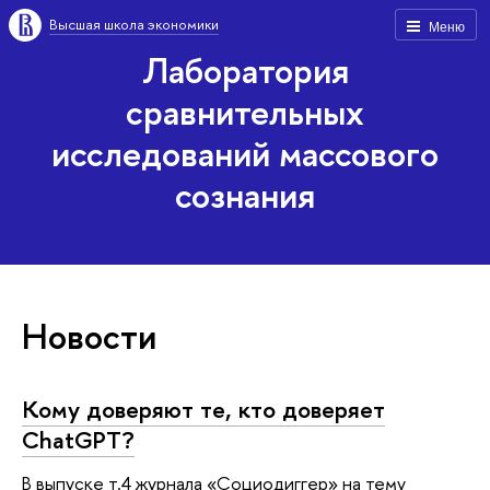
Высшая школа экономики
Меню
Лаборатория
сравнительных
исследований массового
сознания
Новости
Кому доверяют те, кто доверяет
ChatGPT?
В выпуске т.4 журнала «Социодиггер» на тему