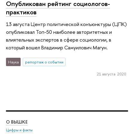
Опубликован рейтинг социологов-
практиков
13 августа Центр политической конъюнктуры (ЦПК)
опубликовал Топ-50 наиболее авторитетных и
влиятельных экспертов в сфере социологии, в
который вошел Владимир Самуилович Магун.
Наука
репортаж о событии
21 августа 2020
О ВЫШКЕ
ОБ
Цифры и факты
Ли