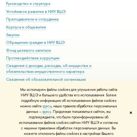
Руководство и структура
Дов
Устойчивое развитие в НИУ ВШЭ
Ол
Преподаватели и сотрудники
При
Корпуса и общежития
Вы
Закупки
При
Обращения граждан в НИУ ВШЭ
Ас
Фонд целевого капитала
До
Противодействие коррупции
Цен
Сведения о доходах, расходах, об имуществе и
Би
обязательствах имущественного характера
Об
Сведения об образовательной организации
Обр
Людям с ограниченными возможностями здоровья
Мы используем файлы cookies для улучшения работы сайта
Единая платежная страница
НИУ ВШЭ и большего удобства его использования. Более
подробную информацию об использовании файлов cookies
Работа в Вышке
можно найти
здесь
, наши правила обработки персональных
данных –
здесь
. Продолжая пользоваться сайтом, вы
✖
Редактору
подтверждаете, что были проинформированы об
© НИУ ВШЭ 1993–2026
Адреса и контакты
Условия использования
использовании файлов cookies сайтом НИУ ВШЭ и согласны
с нашими правилами обработки персональных данных. Вы
материалов
Политика конфиденциальности
Карта сайта
можете отключить файлы cookies в настройках Вашего
Шрифты HSE Sans и HSE Slab разработаны в
Школе дизайна НИУ ВШЭ