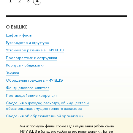
1
2
3
4
О ВЫШКЕ
ОБ
Цифры и факты
Ли
Руководство и структура
Дов
Устойчивое развитие в НИУ ВШЭ
Ол
Преподаватели и сотрудники
При
Корпуса и общежития
Вы
Закупки
При
Обращения граждан в НИУ ВШЭ
Ас
Фонд целевого капитала
До
Противодействие коррупции
Цен
Сведения о доходах, расходах, об имуществе и
Би
обязательствах имущественного характера
Об
Сведения об образовательной организации
Обр
Людям с ограниченными возможностями здоровья
Мы используем файлы cookies для улучшения работы сайта
Единая платежная страница
НИУ ВШЭ и большего удобства его использования. Более