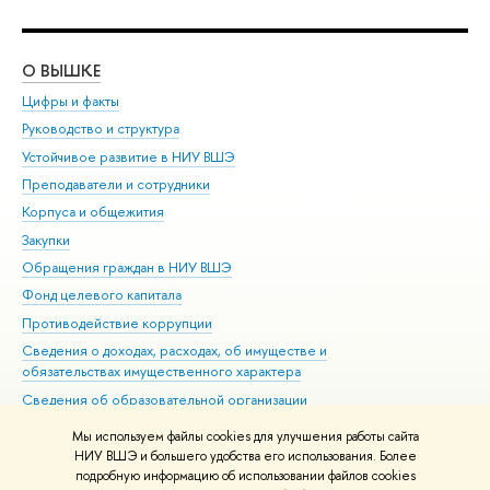
О ВЫШКЕ
ОБ
Цифры и факты
Ли
Руководство и структура
Дов
Устойчивое развитие в НИУ ВШЭ
Ол
Преподаватели и сотрудники
При
Корпуса и общежития
Вы
Закупки
При
Обращения граждан в НИУ ВШЭ
Ас
Фонд целевого капитала
До
Противодействие коррупции
Цен
Сведения о доходах, расходах, об имуществе и
Би
обязательствах имущественного характера
Об
Сведения об образовательной организации
Обр
Людям с ограниченными возможностями здоровья
Мы используем файлы cookies для улучшения работы сайта
Единая платежная страница
НИУ ВШЭ и большего удобства его использования. Более
подробную информацию об использовании файлов cookies
Работа в Вышке