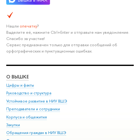
Нашли
опечатку
?
Выделите её, нажмите Ctrl+Enter и отправьте нам уведомление.
Спасибо за участие!
Сервис предназначен только для отправки сообщений об
орфографических и пунктуационных ошибках.
О ВЫШКЕ
ОБ
Цифры и факты
Ли
Руководство и структура
Дов
Устойчивое развитие в НИУ ВШЭ
Ол
Преподаватели и сотрудники
При
Корпуса и общежития
Вы
Закупки
При
Обращения граждан в НИУ ВШЭ
Ас