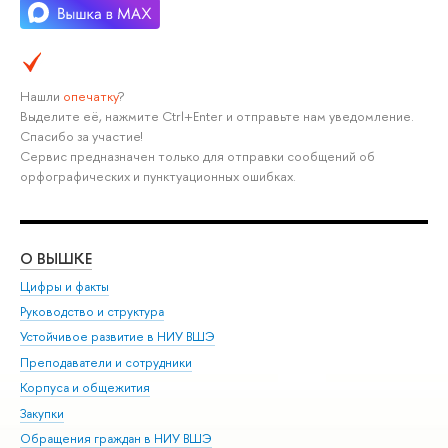
Нашли
опечатку
?
Выделите её, нажмите Ctrl+Enter и отправьте нам уведомление.
Спасибо за участие!
Сервис предназначен только для отправки сообщений об
орфографических и пунктуационных ошибках.
О ВЫШКЕ
ОБ
Цифры и факты
Ли
Руководство и структура
Дов
Устойчивое развитие в НИУ ВШЭ
Ол
Преподаватели и сотрудники
При
Корпуса и общежития
Вы
Закупки
При
Обращения граждан в НИУ ВШЭ
Ас