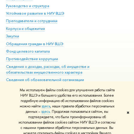
Руководство и структура
Дов
Устойчивое развитие в НИУ ВШЭ
Ол
Преподаватели и сотрудники
При
Корпуса и общежития
Вы
Закупки
При
Обращения граждан в НИУ ВШЭ
Ас
Фонд целевого капитала
До
Противодействие коррупции
Цен
Сведения о доходах, расходах, об имуществе и
Би
обязательствах имущественного характера
Об
Сведения об образовательной организации
Обр
Людям с ограниченными возможностями здоровья
Мы используем файлы cookies для улучшения работы сайта
Единая платежная страница
НИУ ВШЭ и большего удобства его использования. Более
подробную информацию об использовании файлов cookies
Работа в Вышке
можно найти
здесь
, наши правила обработки персональных
данных –
здесь
. Продолжая пользоваться сайтом, вы
✖
Редактору
подтверждаете, что были проинформированы об
© НИУ ВШЭ 1993–2026
Адреса и контакты
Условия использования
использовании файлов cookies сайтом НИУ ВШЭ и согласны
с нашими правилами обработки персональных данных. Вы
материалов
Политика конфиденциальности
Карта сайта
можете отключить файлы cookies в настройках Вашего
Шрифты HSE Sans и HSE Slab разработаны в
Школе дизайна НИУ ВШЭ