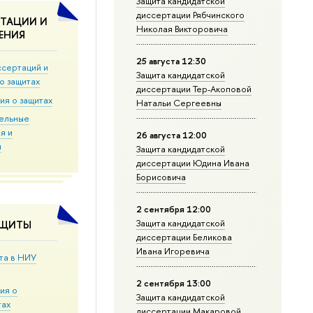
Защита кандидатской
диссертации Рябчинского
ТАЦИИ И
Николая Викторовича
ЕНИЯ
25 августа 12:30
ссертаций и
Защита кандидатской
о защитах
диссертации Тер-Акоповой
ия о защитах
Натальи Сергеевны
ельные
я и
26 августа 12:00
и
Защита кандидатской
диссертации Юдина Ивана
Борисовича
2 сентября 12:00
Защита кандидатской
АЩИТЫ
диссертации Беликова
Ивана Игоревича
та в НИУ
2 сентября 13:00
ия о
Защита кандидатской
тах
диссертации Макаровой