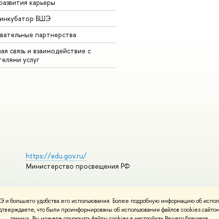
развития карьеры
-инкубатор ВШЭ
вательные партнерства
ая связь и взаимодействие с
телями услуг
https://edu.gov.ru/
Министерство просвещения РФ
 и большего удобства его использования. Более подробную информацию об испол
ования материалов
Политика конфиденциальности
Карта сайта
подтверждаете, что были проинформированы об использовании файлов cookies сай
НИУ ВШЭ
данных. Вы можете отключить файлы cookies в настройках Вашего браузера.