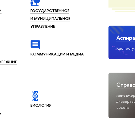
И
ГОСУДАРСТВЕННОЕ
И МУНИЦИПАЛЬНОЕ
УПРАВЛЕНИЕ
Аспира
Как посту
КОММУНИКАЦИИ И МЕДИА
УБЕЖНЫЕ
Справ
менедже
диссерта
БИОЛОГИЯ
совета
А