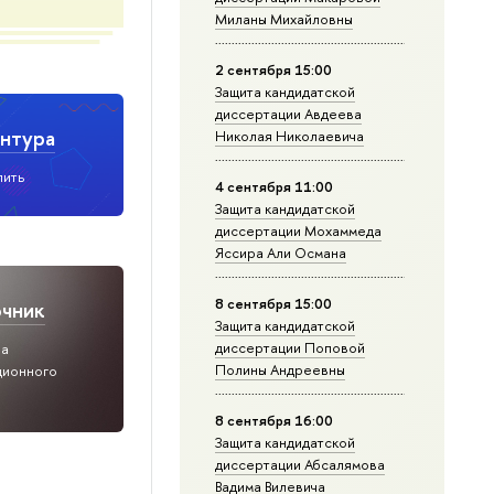
Миланы Михайловны
2 сентября 15:00
Защита кандидатской
диссертации Авдеева
нтура
Николая Николаевича
пить
4 сентября 11:00
Защита кандидатской
диссертации Мохаммеда
Яссира Али Османа
8 сентября 15:00
очник
Защита кандидатской
диссертации Поповой
ра
Полины Андреевны
ционного
8 сентября 16:00
Защита кандидатской
диссертации Абсалямова
Вадима Вилевича