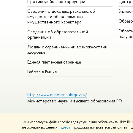
Противодействие коррупции
Центр 
Сведения о доходах, расходах, об
Бизнес
имуществе и обязательствах
Образо
имущественного характера
Обратн
Сведения об образовательной
получа
организации
Людям с ограниченными возможностями
здоровья
Единая платежная страница
Работа в Вышке
http://www.minobrnauki.gov.ru/
Министерство науки и высшего образования РФ
Мы используем файлы cookies для улучшения работы сайта НИУ ВШЭ
© НИУ ВШЭ 1993–2026
Адреса и контакты
Условия использ
персональных данных –
здесь
. Продолжая пользоваться сайтом, вы 
Шрифты HSE Sans и HSE Slab разработаны в
Школе дизайна 