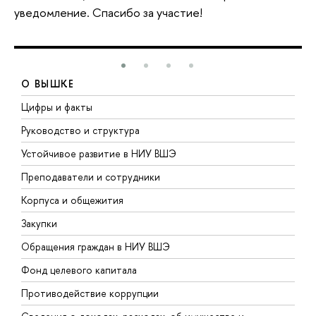
уведомление. Спасибо за участие!
О ВЫШКЕ
Цифры и факты
Л
Руководство и структура
Д
Устойчивое развитие в НИУ ВШЭ
О
Преподаватели и сотрудники
П
Корпуса и общежития
В
Закупки
П
Обращения граждан в НИУ ВШЭ
А
Фонд целевого капитала
Д
Противодействие коррупции
Ц