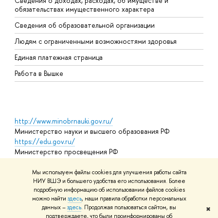
Сведения о доходах, расходах, об имуществе и
Б
обязательствах имущественного характера
О
Сведения об образовательной организации
О
Людям с ограниченными возможностями здоровья
Единая платежная страница
Работа в Вышке
http://www.minobrnauki.gov.ru/
Министерство науки и высшего образования РФ
https://edu.gov.ru/
Министерство просвещения РФ
https://elearning.hse.ru/mooc
Массовые открытые онлайн-курсы
Мы используем файлы cookies для улучшения работы сайта
НИУ ВШЭ и большего удобства его использования. Более
подробную информацию об использовании файлов cookies
можно найти
здесь
, наши правила обработки персональных
© НИУ ВШЭ 1993–2026
Адреса и контакты
Условия
данных –
здесь
. Продолжая пользоваться сайтом, вы
✖
использования материалов
Политика конфиденциальности
Карта
подтверждаете, что были проинформированы об