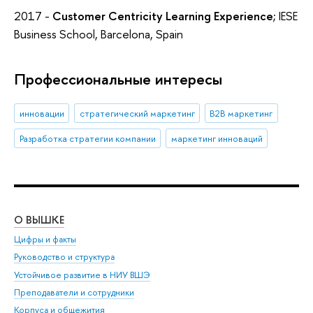
2017 -
Customer Centricity
Learning Experience
; IESE
Business School, Barcelona, Spain
Профессиональные интересы
инновации
стратегический маркетинг
В2В маркетинг
Разработка стратегии компании
маркетинг инноваций
О ВЫШКЕ
ОБ
Цифры и факты
Ли
Руководство и структура
Дов
Устойчивое развитие в НИУ ВШЭ
Ол
Преподаватели и сотрудники
При
Корпуса и общежития
Вы