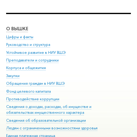
О ВЫШКЕ
ОБ
Цифры и факты
Ли
Руководство и структура
Дов
Устойчивое развитие в НИУ ВШЭ
Ол
Преподаватели и сотрудники
При
Корпуса и общежития
Вы
Закупки
При
Обращения граждан в НИУ ВШЭ
Ас
Фонд целевого капитала
До
Противодействие коррупции
Цен
Сведения о доходах, расходах, об имуществе и
Би
обязательствах имущественного характера
Об
Сведения об образовательной организации
Обр
Людям с ограниченными возможностями здоровья
Единая платежная страница