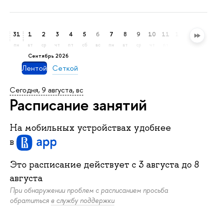
31
1
2
3
4
5
6
7
8
9
10
11
12
13
14
пн
вт
ср
чт
пт
сб
вс
пн
вт
ср
чт
пт
сб
вс
пн
сентябрь 2026
Лентой
Сеткой
Сегодня, 9 августа, вс
Расписание занятий
На мобильных устройствах удобнее
в
Это расписание действует c
3 августа
до
8
августа
При обнаружении проблем с расписанием просьба
обратиться
в службу поддержки