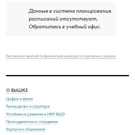
Данные в системе планирования
расписаний отсутствуют.
Обратитесь в учебный офис.
Расписание занятий по физической культуре в спортивных секциях
О ВЫШКЕ
ОБ
Цифры и факты
Ли
Руководство и структура
Дов
Устойчивое развитие в НИУ ВШЭ
Ол
Преподаватели и сотрудники
При
Корпуса и общежития
Вы