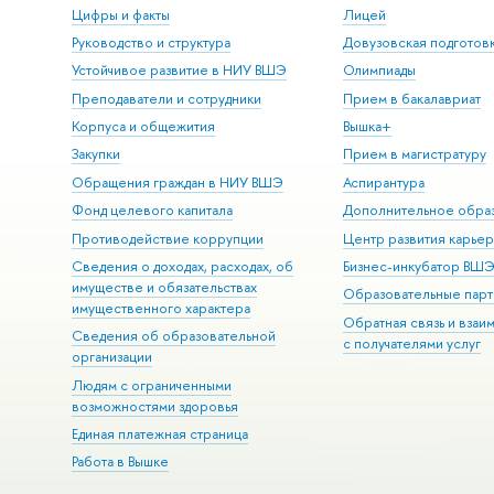
Цифры и факты
Лицей
Руководство и структура
Довузовская подготов
Устойчивое развитие в НИУ ВШЭ
Олимпиады
Преподаватели и сотрудники
Прием в бакалавриат
Корпуса и общежития
Вышка+
Закупки
Прием в магистратуру
Обращения граждан в НИУ ВШЭ
Аспирантура
Фонд целевого капитала
Дополнительное обра
Противодействие коррупции
Центр развития карье
Сведения о доходах, расходах, об
Бизнес-инкубатор ВШ
имуществе и обязательствах
Образовательные парт
имущественного характера
Обратная связь и взаи
Сведения об образовательной
с получателями услуг
организации
Людям с ограниченными
возможностями здоровья
Единая платежная страница
Работа в Вышке