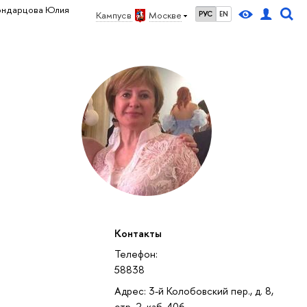
ондарцова Юлия
Кампус в
Москве
РУС
EN
Контакты
Телефон:
58838
Адрес: 3-й Колобовский пер., д. 8,
стр. 2, каб. 406