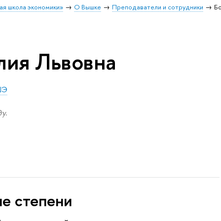
ая школа экономики»
О Вышке
Преподаватели и сотрудники
Б
лия Львовна
ШЭ
у.
ые степени