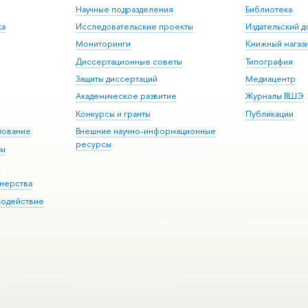
Научные подразделения
Библиотека
ка
Исследовательские проекты
Издательский 
Мониторинги
Книжный магаз
Диссертационные советы
Типография
Защиты диссертаций
Медиацентр
Академическое развитие
Журналы ВШЭ
Конкурсы и гранты
Публикации
зование
Внешние научно-информационные
ресурсы
ры
Э
нерства
модействие