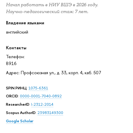
Начал работать в НИУ ВШЭ в 2026 году.
Научно-педагогический стаж: 7 лет.
Владение языками
английский
Контакты
Телефон:
8916
Адрес: Профсоюзная ул., д. 33, корп. 4, каб. 507
SPIN РИНЦ
:
1075-6361
ORCID
:
0000-0001-7040-0892
ResearcherID
:
I-2312-2014
Scopus AuthorID
:
23983149300
Google Scholar