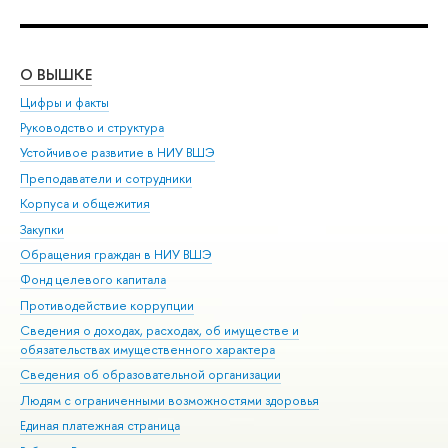
О ВЫШКЕ
ОБ
Цифры и факты
Ли
Руководство и структура
Дов
Устойчивое развитие в НИУ ВШЭ
Ол
Преподаватели и сотрудники
При
Корпуса и общежития
Вы
Закупки
При
Обращения граждан в НИУ ВШЭ
Ас
Фонд целевого капитала
До
Противодействие коррупции
Цен
Сведения о доходах, расходах, об имуществе и
Би
обязательствах имущественного характера
Об
Сведения об образовательной организации
Обр
Людям с ограниченными возможностями здоровья
Единая платежная страница