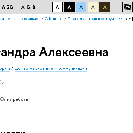
АБB
АБB
А
А
А
А
А
ая школа экономики»
О Вышке
Преподаватели и сотрудники
А
андра Алексеевна
ерми
/
Центр маркетинга и коммуникаций
у.
Опыт работы
нности