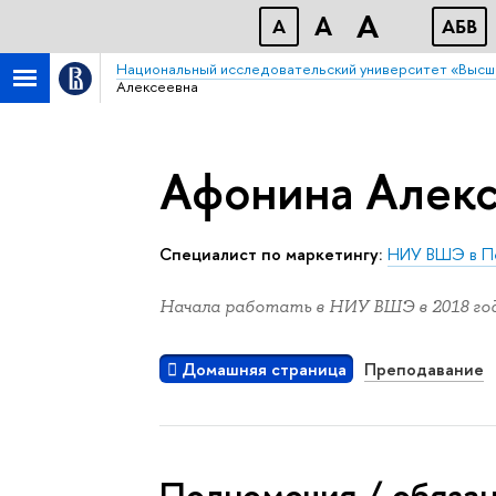
A
A
A
АБB
Национальный исследовательский университет «Высш
Алексеевна
Афонина Алекс
Специалист по маркетингу:
НИУ ВШЭ в П
Начала работать в НИУ ВШЭ в 2018 год
Домашняя страница
Преподавание
Полномочия / обяза