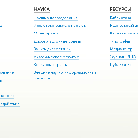
НАУКА
РЕСУРСЫ
Научные подразделения
Библиотека
ка
Исследовательские проекты
Издательский 
Мониторинги
Книжный магаз
Диссертационные советы
Типография
Защиты диссертаций
Медиацентр
Академическое развитие
Журналы ВШЭ
Конкурсы и гранты
Публикации
зование
Внешние научно-информационные
ресурсы
ры
Э
нерства
модействие