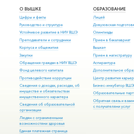
О ВЫШКЕ
ОБРАЗОВАНИЕ
Цифры и факты
Лицей
Руководство и структура
Довузовская подготов
Устойчивое развитие в НИУ ВШЭ
Олимпиады
Преподаватели и сотрудники
Прием в бакалавриат
Корпуса и общежития
Вышка+
Закупки
Прием в магистратуру
Обращения граждан в НИУ ВШЭ
Аспирантура
Фонд целевого капитала
Дополнительное обра
Противодействие коррупции
Центр развития карье
Сведения о доходах, расходах, об
Бизнес-инкубатор ВШ
имуществе и обязательствах
Образовательные парт
имущественного характера
Обратная связь и взаи
Сведения об образовательной
с получателями услуг
организации
Людям с ограниченными
возможностями здоровья
Единая платежная страница