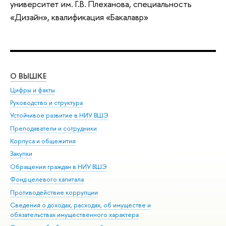
университет им. Г.В. Плеханова, специальность
«Дизайн», квалификация «Бакалавр»
О ВЫШКЕ
ОБ
Цифры и факты
Ли
Руководство и структура
Дов
Устойчивое развитие в НИУ ВШЭ
Ол
Преподаватели и сотрудники
При
Корпуса и общежития
Вы
Закупки
При
Обращения граждан в НИУ ВШЭ
Ас
Фонд целевого капитала
До
Противодействие коррупции
Цен
Сведения о доходах, расходах, об имуществе и
Би
обязательствах имущественного характера
Об