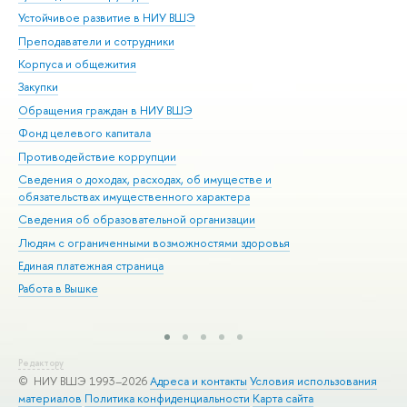
Устойчивое развитие в НИУ ВШЭ
Ол
Преподаватели и сотрудники
При
Корпуса и общежития
Вы
Закупки
При
Обращения граждан в НИУ ВШЭ
Ас
Фонд целевого капитала
До
Противодействие коррупции
Цен
Сведения о доходах, расходах, об имуществе и
Би
обязательствах имущественного характера
Об
Сведения об образовательной организации
Обр
Людям с ограниченными возможностями здоровья
Единая платежная страница
Работа в Вышке
Редактору
© НИУ ВШЭ 1993–2026
Адреса и контакты
Условия использования
материалов
Политика конфиденциальности
Карта сайта