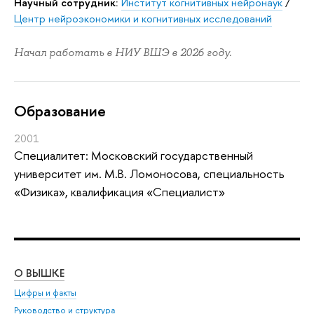
Научный сотрудник:
Институт когнитивных нейронаук
/
Центр нейроэкономики и когнитивных исследований
Начал работать в НИУ ВШЭ в 2026 году.
Oбразование
2001
Специалитет: Московский государственный
университет им. М.В. Ломоносова, специальность
«Физика», квалификация «Специалист»
О ВЫШКЕ
ОБ
Цифры и факты
Ли
Руководство и структура
Дов