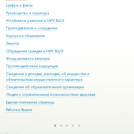
Цифры и факты
Ли
Руководство и структура
Дов
Устойчивое развитие в НИУ ВШЭ
Ол
Преподаватели и сотрудники
При
Корпуса и общежития
Вы
Закупки
При
Обращения граждан в НИУ ВШЭ
Ас
Фонд целевого капитала
До
Противодействие коррупции
Цен
Сведения о доходах, расходах, об имуществе и
Би
обязательствах имущественного характера
Об
Сведения об образовательной организации
Обр
Людям с ограниченными возможностями здоровья
Единая платежная страница
Работа в Вышке