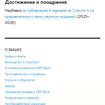
Достижения и поощрения
Надбавка
за публикацию в журнале из Списка А (и
приравненном к нему научном издании)
(2025–
2026)
О ВЫШКЕ
ОБ
Цифры и факты
Ли
Руководство и структура
Дов
Устойчивое развитие в НИУ ВШЭ
Ол
Преподаватели и сотрудники
При
Корпуса и общежития
Вы
Закупки
При
Обращения граждан в НИУ ВШЭ
Ас
Фонд целевого капитала
До
Противодействие коррупции
Цен