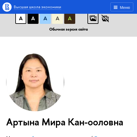
A
A
A
АБB
АБB
АБB
Высшая школа экономики
Меню
А
А
А
А
А
Обычная версия сайта
Артына Мира Кан-ооловна