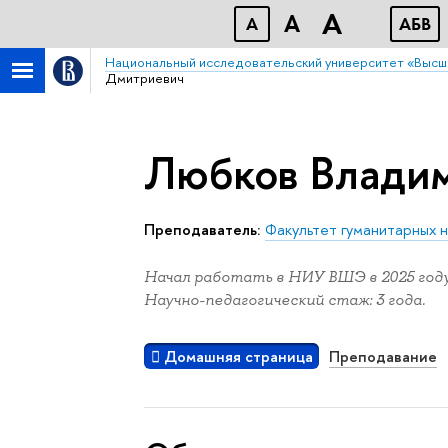
A
A
A
АБB
Национальный исследовательский университет «Высш
Дмитриевич
Любков Влади
Преподаватель:
Факультет гуманитарных н
Начал работать в НИУ ВШЭ в 2025 году
Научно-педагогический стаж: 3 года.
Домашняя страница
Преподавание