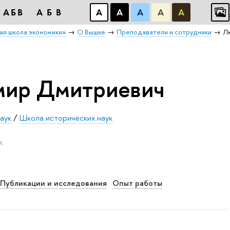
АБB
АБB
А
А
А
А
А
ая школа экономики»
О Вышке
Преподаватели и сотрудники
Л
мир Дмитриевич
аук
/
Школа исторических наук
.
Публикации и исследования
Опыт работы