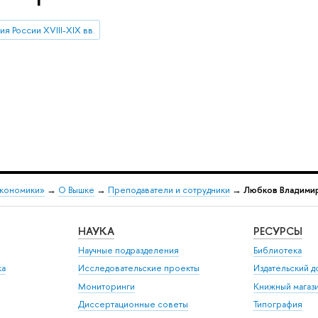
я России XVIII-XIX вв.
экономики»
→
О Вышке
→
Преподаватели и сотрудники
→
Любков Владими
НАУКА
РЕСУРСЫ
Научные подразделения
Библиотека
ка
Исследовательские проекты
Издательский 
Мониторинги
Книжный магаз
Диссертационные советы
Типография