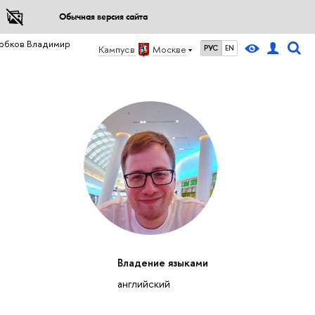
Обычная версия сайта
юбков Владимир
Кампус в
Москве
РУС
EN
Владение языками
английский