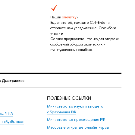
Нашли
опечатку
?
Выделите её, нажмите Ctrl+Enter и
отправьте нам уведомление. Спасибо за
участие!
Сервис предназначен только для отправки
сообщений об орфографических и
пунктуационных ошибках.
р Дмитриевич
ПОЛЕЗНЫЕ ССЫЛКИ
Министерство науки и высшего
образования РФ
дом ВШЭ
Министерство просвещения РФ
ин «БукВышка»
Массовые открытые онлайн-курсы