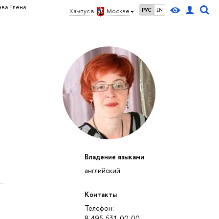
ва Елена
РУС
EN
Кампус в
Москве
Владение языками
английский
Контакты
Телефон:
8-495-531-00-00