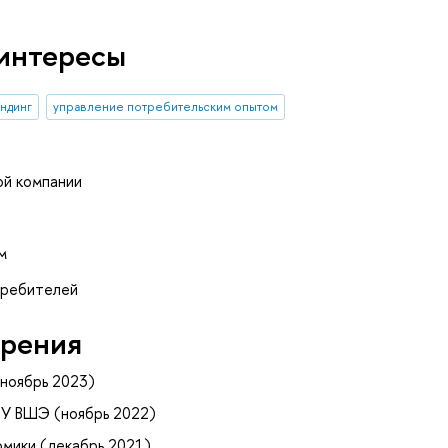
интересы
ндинг
управление потребительским опытом
й компании
м
требителей
рения
ноябрь 2023)
ИУ ВШЭ (ноябрь 2022)
мики (декабрь 2021)