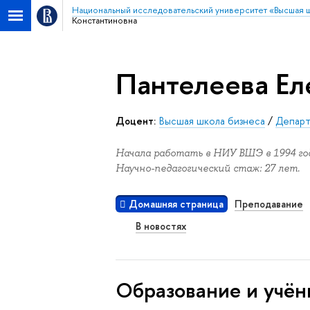
Национальный исследовательский университет «Высшая 
Константиновна
Пантелеева Ел
Доцент:
Высшая школа бизнеса
/
Департ
Начала работать в НИУ ВШЭ в 1994 год
Научно-педагогический стаж: 27 лет.
Домашняя страница
Преподавание
В новостях
Oбразование и учён