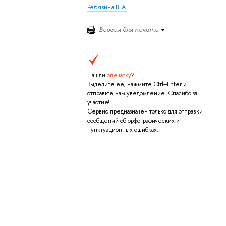
Ребязина В. А.
Версия для печати
Нашли
опечатку
?
Выделите её, нажмите Ctrl+Enter и
отправьте нам уведомление. Спасибо за
участие!
Сервис предназначен только для отправки
сообщений об орфографических и
пунктуационных ошибках.