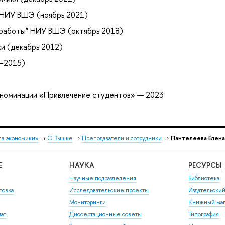
 НИУ ВШЭ (ноябрь 2021)
 работы" НИУ ВШЭ (октябрь 2018)
и (декабрь 2012)
–2015)
 номинации «Привлечение студентов» — 2023
ла экономики»
→
О Вышке
→
Преподаватели и сотрудники
→
Пантелеева Елена
Е
НАУКА
РЕСУРСЫ
Научные подразделения
Библиотека
товка
Исследовательские проекты
Издательски
Мониторинги
Книжный маг
иат
Диссертационные советы
Типография