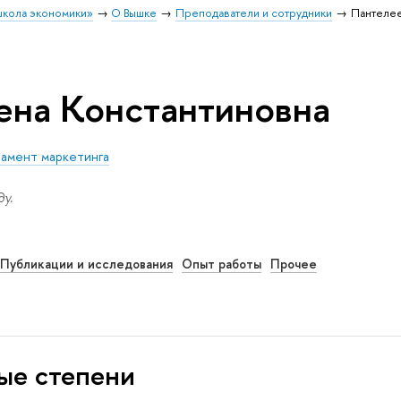
школа экономики»
О Вышке
Преподаватели и сотрудники
Пантелее
ена Константиновна
амент маркетинга
у.
Публикации и исследования
Опыт работы
Прочее
ые степени