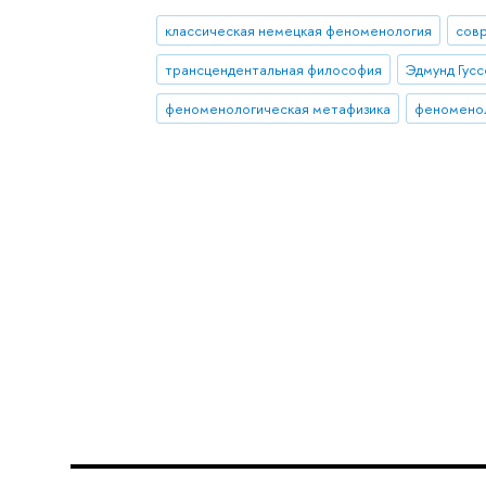
классическая немецкая феноменология
сов
трансцендентальная философия
Эдмунд Гусс
феноменологическая метафизика
феноменол