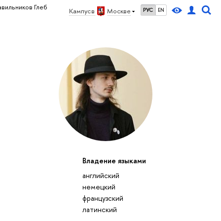
вильников Глеб
Кампус в
Москве
РУС
EN
Владение языками
английский
немецкий
французский
латинский