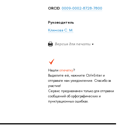
ORCID
:
0009-0002-8728-7800
Руководитель
Климова С. М.
Версия для печати
Нашли
опечатку
?
Выделите её, нажмите Ctrl+Enter и
отправьте нам уведомление. Спасибо за
участие!
Сервис предназначен только для отправки
сообщений об орфографических и
пунктуационных ошибках.