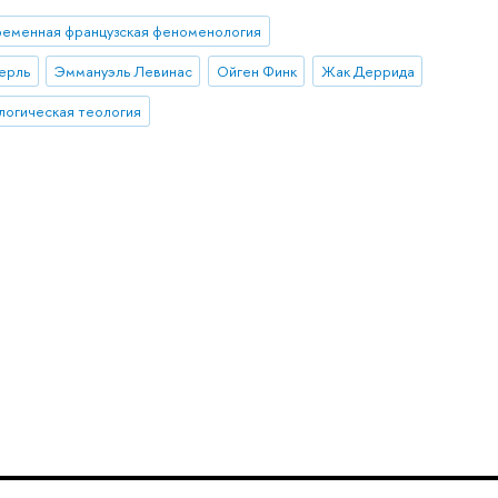
ременная французская феноменология
ерль
Эммануэль Левинас
Ойген Финк
Жак Деррида
огическая теология