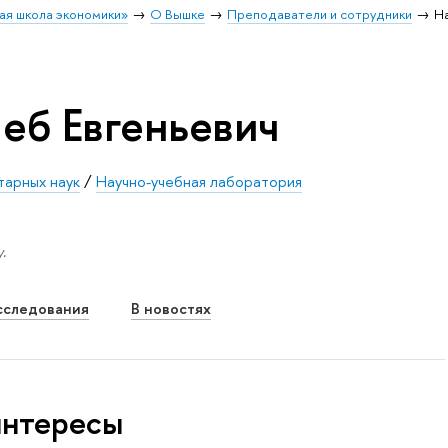
ая школа экономики»
О Вышке
Преподаватели и сотрудники
На
еб Евгеньевич
тарных наук
/
Научно-учебная лаборатория
.
сследования
В новостях
интересы