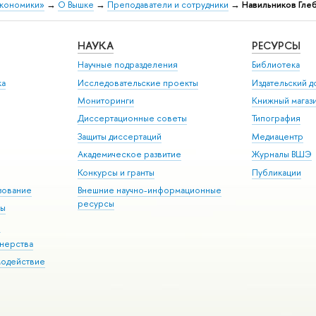
экономики»
→
О Вышке
→
Преподаватели и сотрудники
→
Навильников Глеб
НАУКА
РЕСУРСЫ
Научные подразделения
Библиотека
ка
Исследовательские проекты
Издательский 
Мониторинги
Книжный магаз
Диссертационные советы
Типография
Защиты диссертаций
Медиацентр
Академическое развитие
Журналы ВШЭ
Конкурсы и гранты
Публикации
зование
Внешние научно-информационные
ресурсы
ры
Э
нерства
модействие