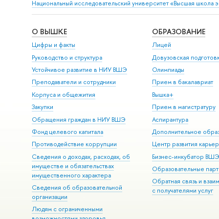
Национальный исследовательский университет «Высшая школа 
О ВЫШКЕ
ОБРАЗОВАНИЕ
Цифры и факты
Лицей
Руководство и структура
Довузовская подготов
Устойчивое развитие в НИУ ВШЭ
Олимпиады
Преподаватели и сотрудники
Прием в бакалавриат
Корпуса и общежития
Вышка+
Закупки
Прием в магистратуру
Обращения граждан в НИУ ВШЭ
Аспирантура
Фонд целевого капитала
Дополнительное обра
Противодействие коррупции
Центр развития карье
Сведения о доходах, расходах, об
Бизнес-инкубатор ВШ
имуществе и обязательствах
Образовательные парт
имущественного характера
Обратная связь и взаи
Сведения об образовательной
с получателями услуг
организации
Людям с ограниченными
возможностями здоровья