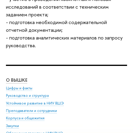
исследований в соответствии с техническим
заданием проекта;
- подготовка необходимой содержательной
отчетной документации;
- подготовка аналитических материалов по запросу
руководства.
О ВЫШКЕ
ОБ
Цифры и факты
Ли
Руководство и структура
Дов
Устойчивое развитие в НИУ ВШЭ
Ол
Преподаватели и сотрудники
При
Корпуса и общежития
Вы
Закупки
При