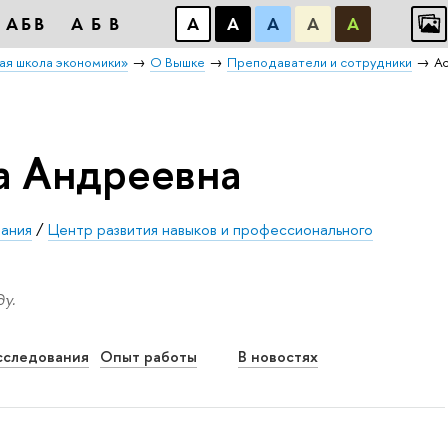
АБB
АБB
А
А
А
А
А
ая школа экономики»
О Вышке
Преподаватели и сотрудники
А
а Андреевна
вания
/
Центр развития навыков и профессионального
у.
сследования
Опыт работы
В новостях