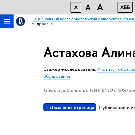
A
A
A
АБB
Национальный исследовательский университет «Высш
Андреевна
Астахова Алин
Стажер-исследователь:
Институт образо
образования
Начала работать в НИУ ВШЭ в 2026 год
Домашняя страница
Публикации и и