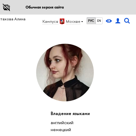
Обычная версия сайта
стахова Алина
Кампус в
Москве
РУС
EN
Владение языками
английский
немецкий