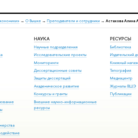
экономики»
→
О Вышке
→
Преподаватели и сотрудники
→
Астахова Алина 
НАУКА
РЕСУРСЫ
Научные подразделения
Библиотека
ка
Исследовательские проекты
Издательский 
Мониторинги
Книжный магаз
Диссертационные советы
Типография
Защиты диссертаций
Медиацентр
Академическое развитие
Журналы ВШЭ
Конкурсы и гранты
Публикации
зование
Внешние научно-информационные
ресурсы
ры
Э
нерства
модействие