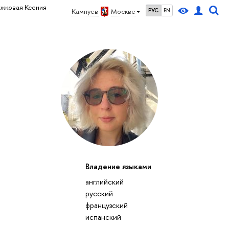
ожковая Ксения
Кампус в
Москве
РУС
EN
Владение языками
английский
русский
французский
испанский