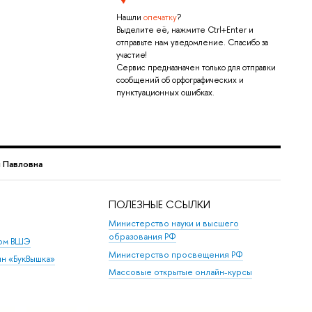
Нашли
опечатку
?
Выделите её, нажмите Ctrl+Enter и
отправьте нам уведомление. Спасибо за
участие!
Сервис предназначен только для отправки
сообщений об орфографических и
пунктуационных ошибках.
 Павловна
ПОЛЕЗНЫЕ ССЫЛКИ
Министерство науки и высшего
образования РФ
дом ВШЭ
Министерство просвещения РФ
ин «БукВышка»
Массовые открытые онлайн-курсы