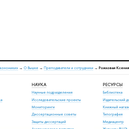
экономики»
→
О Вышке
→
Преподаватели и сотрудники
→
Рожковая Ксения
НАУКА
РЕСУРСЫ
Научные подразделения
Библиотека
ка
Исследовательские проекты
Издательский 
Мониторинги
Книжный магаз
Диссертационные советы
Типография
Защиты диссертаций
Медиацентр
Академическое развитие
Журналы ВШЭ