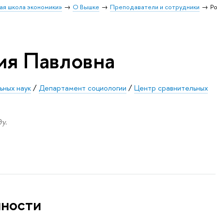
ая школа экономики»
О Вышке
Преподаватели и сотрудники
Р
ия Павловна
ьных наук
/
Департамент социологии
/
Центр сравнительных
у.
нности