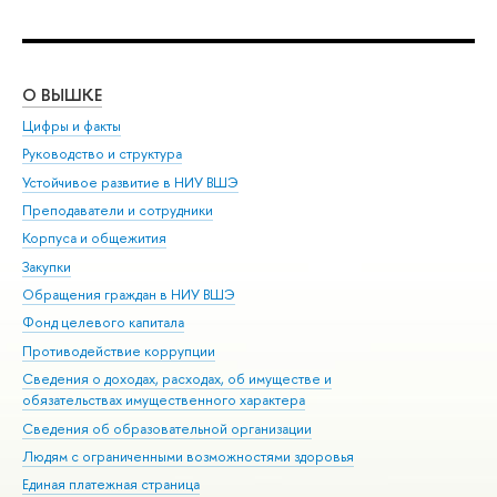
О ВЫШКЕ
ОБ
Цифры и факты
Ли
Руководство и структура
Дов
Устойчивое развитие в НИУ ВШЭ
Ол
Преподаватели и сотрудники
При
Корпуса и общежития
Вы
Закупки
При
Обращения граждан в НИУ ВШЭ
Ас
Фонд целевого капитала
До
Противодействие коррупции
Цен
Сведения о доходах, расходах, об имуществе и
Би
обязательствах имущественного характера
Об
Сведения об образовательной организации
Обр
Людям с ограниченными возможностями здоровья
Единая платежная страница