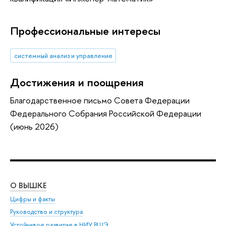
Профессиональные интересы
системный анализ и управление
Достижения и поощрения
Благодарственное письмо Совета Федерации
Федерального Собрания Российской Федерации
(июнь 2026)
О ВЫШКЕ
ОБ
Цифры и факты
Ли
Руководство и структура
Дов
Устойчивое развитие в НИУ ВШЭ
Ол