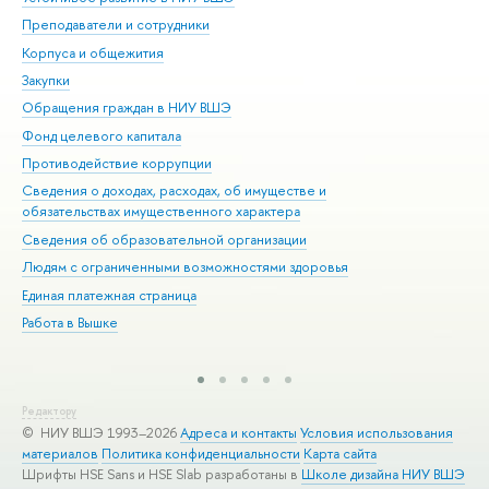
Преподаватели и сотрудники
При
Корпуса и общежития
Вы
Закупки
При
Обращения граждан в НИУ ВШЭ
Ас
Фонд целевого капитала
До
Противодействие коррупции
Цен
Сведения о доходах, расходах, об имуществе и
Би
обязательствах имущественного характера
Об
Сведения об образовательной организации
Обр
Людям с ограниченными возможностями здоровья
Единая платежная страница
Работа в Вышке
Редактору
© НИУ ВШЭ 1993–2026
Адреса и контакты
Условия использования
материалов
Политика конфиденциальности
Карта сайта
Шрифты HSE Sans и HSE Slab разработаны в
Школе дизайна НИУ ВШЭ