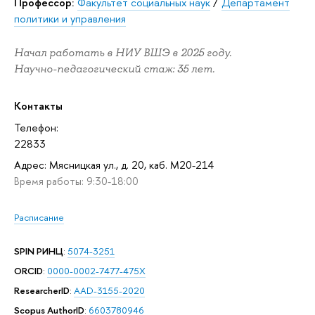
Профессор:
Факультет социальных наук
/
Департамент
политики и управления
Начал работать в НИУ ВШЭ в 2025 году.
Научно-педагогический стаж: 35 лет.
Контакты
Телефон:
22833
Адрес: Мясницкая ул., д. 20, каб. М20-214
Время работы: 9:30-18:00
Расписание
SPIN РИНЦ
:
5074-3251
ORCID
:
0000-0002-7477-475X
ResearcherID
:
AAD-3155-2020
Scopus AuthorID
:
6603780946