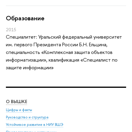
Oбразование
2015
Специалитет: Уральский федеральный университет
им. первого Президента России Б.Н. Ельцина,
специальность «Комплексная защита объектов
информатизации», квалификация «Специалист по
защите информации»
О ВЫШКЕ
ОБ
Цифры и факты
Ли
Руководство и структура
Дов
Устойчивое развитие в НИУ ВШЭ
Ол