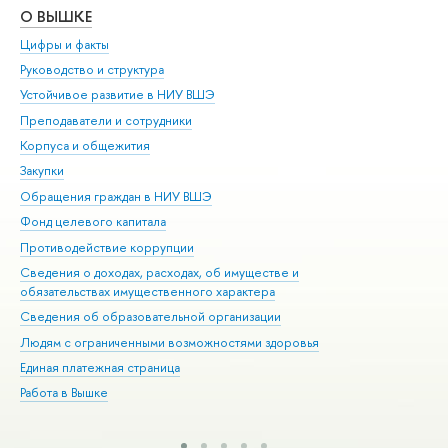
О ВЫШКЕ
ОБ
Цифры и факты
Ли
Руководство и структура
Дов
Устойчивое развитие в НИУ ВШЭ
Ол
Преподаватели и сотрудники
При
Корпуса и общежития
Вы
Закупки
При
Обращения граждан в НИУ ВШЭ
Ас
Фонд целевого капитала
До
Противодействие коррупции
Цен
Сведения о доходах, расходах, об имуществе и
Би
обязательствах имущественного характера
Об
Сведения об образовательной организации
Обр
Людям с ограниченными возможностями здоровья
Единая платежная страница
Работа в Вышке