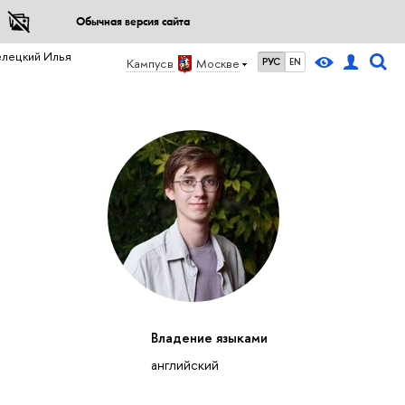
Обычная версия сайта
елецкий Илья
Кампус в
Москве
РУС
EN
Владение языками
английский