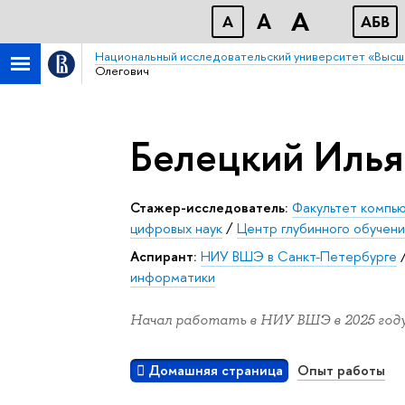
A
A
A
АБB
Национальный исследовательский университет «Высш
Олегович
Белецкий Илья
Стажер-исследователь:
Факультет компь
цифровых наук
/
Центр глубинного обучени
Аспирант:
НИУ ВШЭ в Санкт-Петербурге
информатики
Начал работать в НИУ ВШЭ в 2025 году
Домашняя страница
Опыт работы