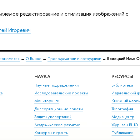
вляемое редактирование и стилизация изображений с
гей Игоревич
экономики»
→
О Вышке
→
Преподаватели и сотрудники
→
Белецкий Илья О
НАУКА
РЕСУРСЫ
Научные подразделения
Библиотека
ка
Исследовательские проекты
Издательский 
Мониторинги
Книжный магаз
Диссертационные советы
Типография
Защиты диссертаций
Медиацентр
Академическое развитие
Журналы ВШЭ
Конкурсы и гранты
Публикации