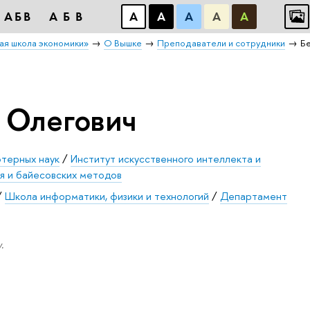
АБB
АБB
А
А
А
А
А
ая школа экономики»
О Вышке
Преподаватели и сотрудники
Б
 Олегович
ютерных наук
/
Институт искусственного интеллекта и
я и байесовских методов
/
Школа информатики, физики и технологий
/
Департамент
.