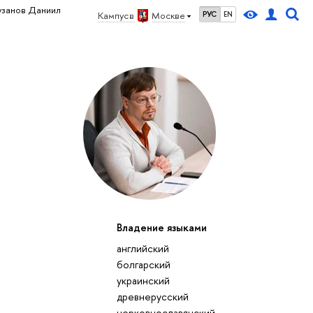
узанов Даниил
Кампус в
Москве
РУС
EN
Владение языками
английский
болгарский
украинский
древнерусский
церковнославянский