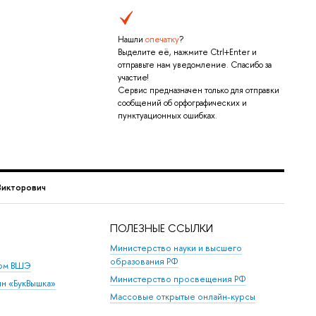
Нашли
опечатку
?
Выделите её, нажмите Ctrl+Enter и
отправьте нам уведомление. Спасибо за
участие!
Сервис предназначен только для отправки
сообщений об орфографических и
пунктуационных ошибках.
Викторович
ПОЛЕЗНЫЕ ССЫЛКИ
Министерство науки и высшего
образования РФ
дом ВШЭ
Министерство просвещения РФ
ин «БукВышка»
Массовые открытые онлайн-курсы