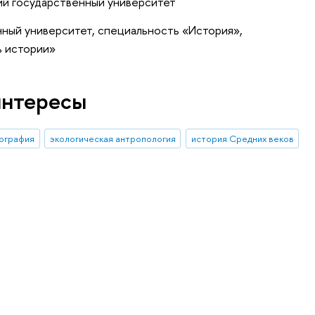
ий государственный университет
ный университет, специальность «История»,
ь истории»
интересы
нография
экологическая антропология
история Средних веков