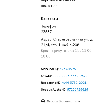
немецкий
Контакты
Телефон:
23537
Адрес: Старая Басманная ул., д.
21/4, стр. 1, каб. а-208
Время присутствия: Ср., 11.00-
18.00
SPIN РИНЦ
:
8237-1975
ORCID
:
0000-0003-4459-9572
ResearcherID
:
AAN-3752-2021
Scopus AuthorID
:
57206725625
Версия для печати