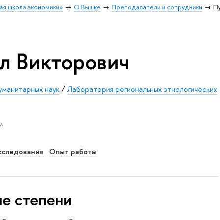
ая школа экономики»
О Вышке
Преподаватели и сотрудники
П
л Викторович
уманитарных наук
/
Лаборатория региональных этнологических
.
сследования
Опыт работы
ые степени