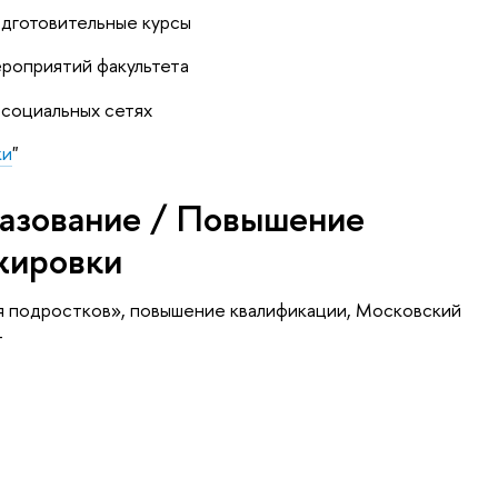
одготовительные курсы
ероприятий факультета
 социальных сетях
ки
"
азование / Повышение
жировки
я подростков»
, повышение квалификации
, Московский
т