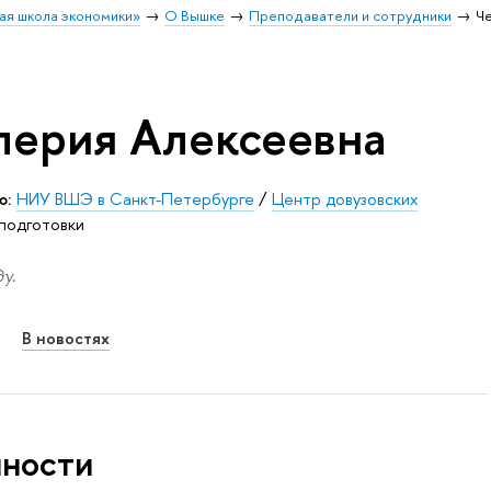
ая школа экономики»
О Вышке
Преподаватели и сотрудники
Ч
лерия Алексеевна
ю:
НИУ ВШЭ в Санкт-Петербурге
/
Центр довузовских
 подготовки
у.
В новостях
нности