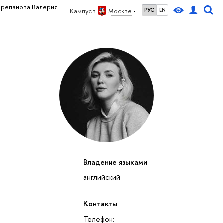
ерепанова Валерия
Кампус в
Москве
РУС
EN
Владение языками
английский
Контакты
Телефон: