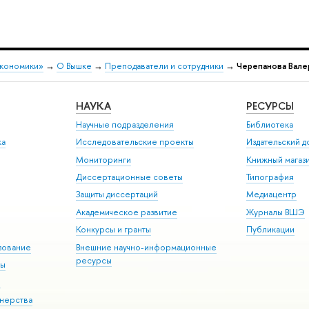
экономики»
→
О Вышке
→
Преподаватели и сотрудники
→
Черепанова Вале
НАУКА
РЕСУРСЫ
Научные подразделения
Библиотека
ка
Исследовательские проекты
Издательский 
Мониторинги
Книжный магаз
Диссертационные советы
Типография
Защиты диссертаций
Медиацентр
Академическое развитие
Журналы ВШЭ
Конкурсы и гранты
Публикации
зование
Внешние научно-информационные
ресурсы
ры
Э
нерства