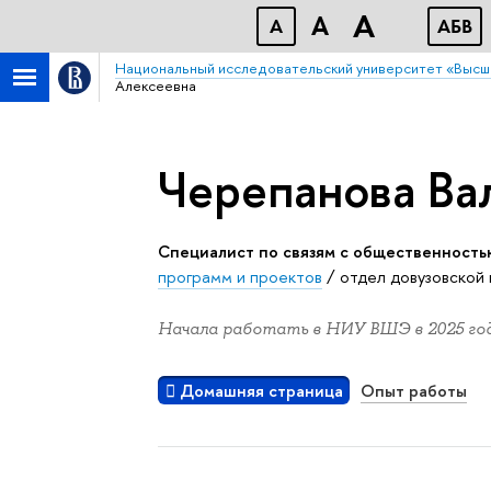
A
A
A
АБB
Национальный исследовательский университет «Высш
Алексеевна
Черепанова Ва
Специалист по связям с общественность
программ и проектов
/
отдел довузовской
Начала работать в НИУ ВШЭ в 2025 год
Домашняя страница
Опыт работы