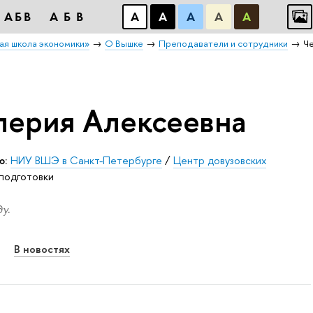
АБB
АБB
А
А
А
А
А
ая школа экономики»
О Вышке
Преподаватели и сотрудники
Ч
лерия Алексеевна
ю:
НИУ ВШЭ в Санкт-Петербурге
/
Центр довузовских
 подготовки
у.
В новостях