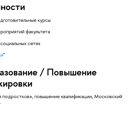
нности
одготовительные курсы
ероприятий факультета
 социальных сетях
ки
"
азование / Повышение
жировки
я подростков»
, повышение квалификации
, Московский
т