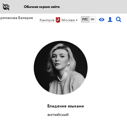
Обычная версия сайта
ерепанова Валерия
Кампус в
Москве
РУС
EN
Владение языками
английский