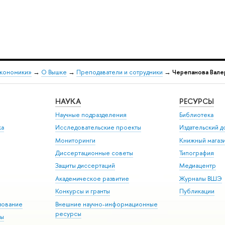
экономики»
→
О Вышке
→
Преподаватели и сотрудники
→
Черепанова Вале
НАУКА
РЕСУРСЫ
Научные подразделения
Библиотека
ка
Исследовательские проекты
Издательский 
Мониторинги
Книжный магаз
Диссертационные советы
Типография
Защиты диссертаций
Медиацентр
Академическое развитие
Журналы ВШЭ
Конкурсы и гранты
Публикации
зование
Внешние научно-информационные
ресурсы
ры