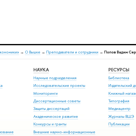
экономики»
→
О Вышке
→
Преподаватели и сотрудники
→
Попов Вадим Сер
НАУКА
РЕСУРСЫ
Научные подразделения
Библиотека
ка
Исследовательские проекты
Издательский 
Мониторинги
Книжный магаз
Диссертационные советы
Типография
Защиты диссертаций
Медиацентр
Академическое развитие
Журналы ВШЭ
Конкурсы и гранты
Публикации
зование
Внешние научно-информационные