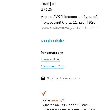
Телефон:
27326
Адрес: АУК "Покровский бульвар",
Покровский б-р, д. 11, каб. T926
Время консультаций: 17:00 - 18:00
Google Scholar
Руководители
Наумов А. А.
Самсонов С. В.
Версия для печати
Нашли
опечатку
?
Выделите её, нажмите Ctrl+Enter и
отправьте нам уведомление. Спасибо за