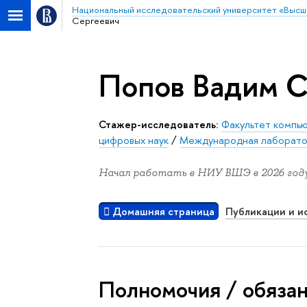
Национальный исследовательский университет «Высш
Сергеевич
Попов Вадим С
Стажер-исследователь:
Факультет компь
цифровых наук
/
Международная лаборатор
Начал работать в НИУ ВШЭ в 2026 году
Домашняя страница
Публикации и и
Полномочия / обяза