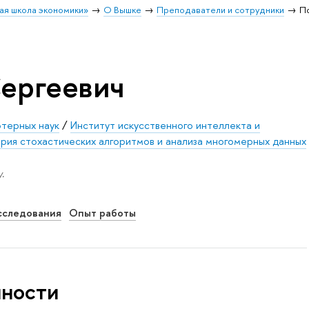
ая школа экономики»
О Вышке
Преподаватели и сотрудники
П
ергеевич
ютерных наук
/
Институт искусственного интеллекта и
ия стохастических алгоритмов и анализа многомерных данных
.
сследования
Опыт работы
нности