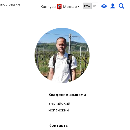
опов Вадим
Кампус в
Москве
РУС
EN
Владение языками
английский
испанский
Контакты